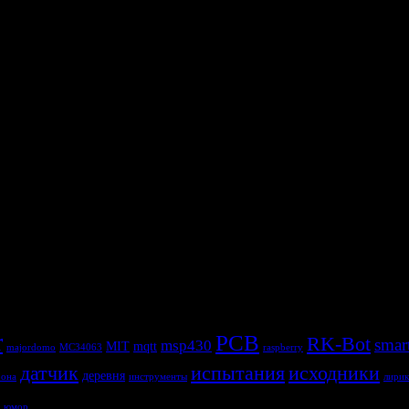
а хирурга стоит жизни только одному человеку.
r
PCB
RK-Bot
smar
msp430
MIT
mqtt
majordomo
MC34063
raspberry
датчик
испытания
исходники
деревня
рона
инструменты
лирик
юмор