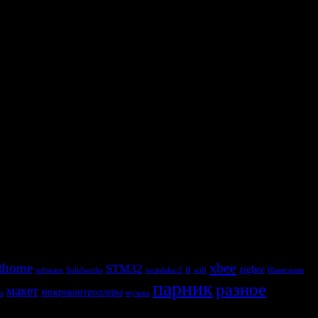
xbee
thome
STM32
ti
zigbee
software
Solidworks
swanlake-2
wifi
Навигация
парник
разное
макет
микроконтроллеры
а
музыка