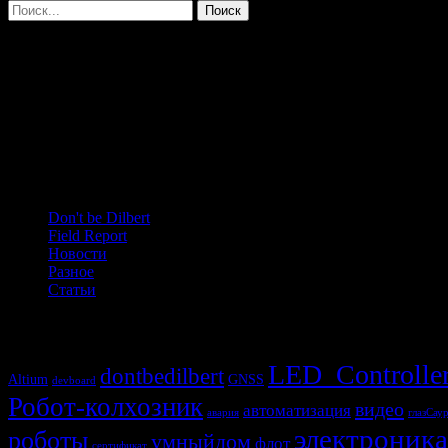
Поиск:
Поиск
Цитаты
На инженера следует учиться усерднее, чем на хирурга. Ошибк
—
Автор неизвестен
Next quote »
Рубрики
Don't be Dilbert
Field Report
Новости
Разное
Статьи
Метки
LED_Controlle
dontbedilbert
Altium
GNSS
devboard
Робот-колхозник
видео
автоматизация
авария
глазСау
электроника
роботы
умныйдом
флот
сертификат