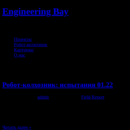
Engineering Bay
Электроника, автоматизация и управле
Проекты
Робот-колхозник
Картинки
О нас
Месяц:
Январь 2022
Робот-колхозник: испытания 01.22
Создано автором
admin
—
18.01.2022
в
Field Report
Под новый год удалось вырваться в сельскую местность с цель
останется время — установить плату автопилота собственной 
Читать далее »