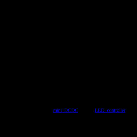
ствует не только в плате
mini_DCDC
, но и в
LED_controller
‘е.
тпуск) Получив вчера компоненты, я радостно сел паять. А
оработку платы.
алы на 10 В. Я в своей жизни видел немало взрывов