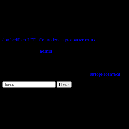
конденсаторов, но этот был самым красочным! Со светом, звук
светопредставление произошло по выходу преобразователя и ни 
LED controller. После аварии
Жаль что такое эффектное представление не удалось запечатлет
dontbedilbert
LED_Controller
авария
электроника
About the Author:
admin
Добавить комментарий
Для отправки комментария вам необходимо
авторизоваться
.
Поиск:
Поиск
Цитаты
Слон и пантера, в зарослях — жгут!
—
Бороздин А.А.
,
в процессе регулировки изделия
Next quote »