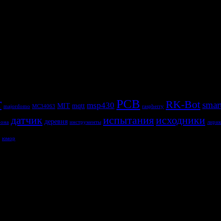
r
PCB
RK-Bot
smar
msp430
MIT
mqtt
majordomo
MC34063
raspberry
датчик
испытания
исходники
деревня
рона
инструменты
лирик
юмор