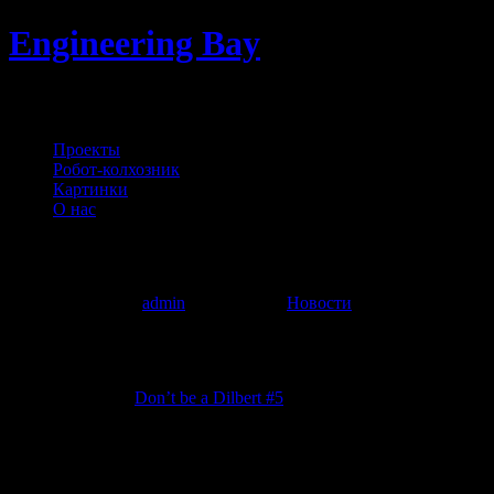
Engineering Bay
Электроника, автоматизация и управле
Проекты
Робот-колхозник
Картинки
О нас
LED controller наносит ответный удар
Создано автором
admin
05.09.2019
в
Новости
… или как наступить дважды на одни и те же грабли.
Не успел выйти
Don’t be a Dilbert #5
, где я русским по белому 
Проект в репозитории я сразу поправил, но платы уже были изг
потом решил попробовать как работает преобразователь перед 
В отличие от
mini_DCDC
тут цвиркнуло! DC/DC выдал на выход