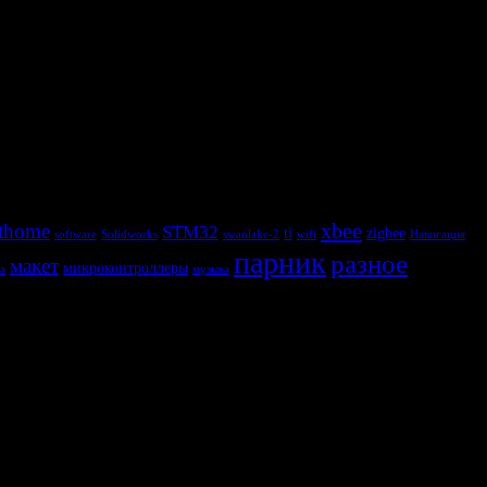
xbee
thome
STM32
ti
zigbee
software
Solidworks
swanlake-2
wifi
Навигация
парник
разное
макет
микроконтроллеры
а
музыка