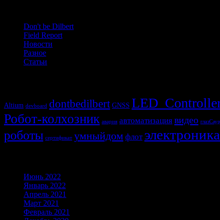
Рубрики
Don't be Dilbert
Field Report
Новости
Разное
Статьи
Метки
LED_Controlle
dontbedilbert
Altium
GNSS
devboard
Робот-колхозник
видео
автоматизация
авария
глазСау
электроника
роботы
умныйдом
флот
сертификат
Архивы
Июнь 2022
Январь 2022
Апрель 2021
Март 2021
Февраль 2021