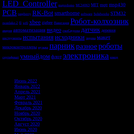
LED_Controller
msp430
MIT
mqtt
majordomo
MC34063
PCB
RK-Bot
smarthome
STM32
raspberry
software
Solidworks
Робот-колхозник
xbee
ti
zigbee
swanlake-2
wifi
Навигация
датчик
видео
автоматизация
деревня
авария
глазСаурона
испытания
исходники
макет
инструменты
лирика
парник
роботы
разное
микроконтроллеры
музыка
электроника
умныйдом
флот
сертификат
юмор
Архивы
Июнь 2022
Январь 2022
Апрель 2021
Март 2021
Февраль 2021
Декабрь 2020
Ноябрь 2020
Октябрь 2020
Август 2020
Июнь 2020