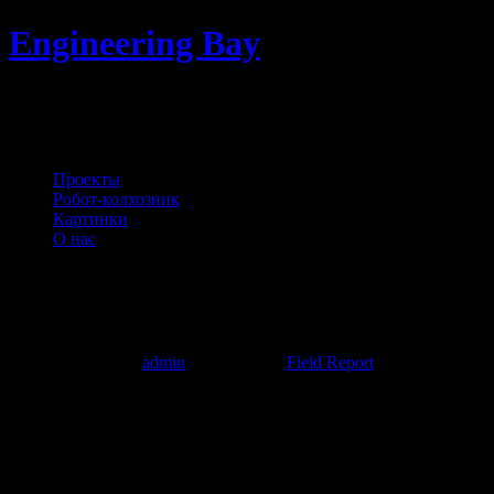
Engineering Bay
Электроника, автоматизация и
управление
Проекты
Робот-колхозник
Картинки
О нас
Мир
,
Труд
, Май! Часть вторая: Глаз
Саурона
Создано автором
admin
17.05.2017
в
Field Report
Смоленская область — край лесов. Места там не то чтобы
глухие, но зимой (когда народу в деревнях мало)
периодически шастают разного рода мутные личности. А
милицию (не считая редких нарядов ДПС, промышляющих