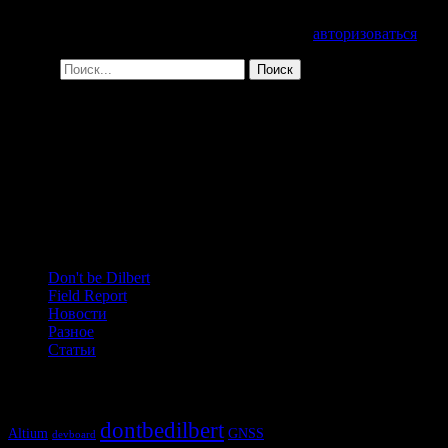
Для отправки комментария вам необходимо
авторизоваться
.
Поиск:
Поиск
Цитаты
Слон и пантера, в зарослях — жгут!
—
Бороздин А.А.
,
в процессе регулировки изделия
Next quote »
Рубрики
Don't be Dilbert
Field Report
Новости
Разное
Статьи
Метки
dontbedilbert
Altium
GNSS
devboard